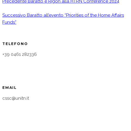
Precedente
Baratto e Rigon alla HTRN Conference 2024
Successivo
Baratto all’evento “Priorities of the Home Affairs
Funds”
TELEFONO
+39 0461 282336
EMAIL
cssc@unitn.it