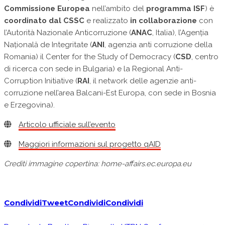
Commissione Europea
nell’ambito del
programma ISF
) è
coordinato dal CSSC
e realizzato
in collaborazione
con
l’Autorità Nazionale Anticorruzione (
ANAC
, Italia), l’Agenția
Națională de Integritate (
ANI
, agenzia anti corruzione della
Romania) il Center for the Study of Democracy (
CSD
, centro
di ricerca con sede in Bulgaria) e la Regional Anti-
Corruption Initiative (
RAI
, il network delle agenzie anti-
corruzione nell’area Balcani-Est Europa, con sede in Bosnia
e Erzegovina).
Articolo ufficiale sull’evento
Maggiori informazioni sul progetto qAID
Crediti immagine copertina: home-affairs.ec.europa.eu
Condividi
Tweet
Condividi
Condividi