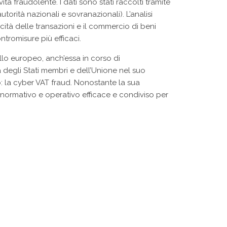
ità fraudolente. I dati sono stati raccolti tramite
utorità nazionali e sovranazionali). L’analisi
ocità delle transazioni e il commercio di beni
ntromisure più efficaci.
ello europeo, anch’essa in corso di
 degli Stati membri e dell’Unione nel suo
: la cyber VAT fraud. Nonostante la sua
normativo e operativo efficace e condiviso per