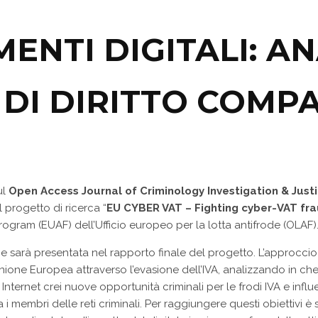
ENTI DIGITALI: AN
 DI DIRITTO COMP
ul
Open Access Journal of Criminology Investigation & Just
el progetto di ricerca “
EU CYBER VAT – Fighting cyber-VAT fra
Program (EUAF) dell’Ufficio europeo per la lotta antifrode (OLAF)
ca che sarà presentata nel rapporto finale del progetto. L’appro
l’Unione Europea attraverso l’evasione dell’IVA, analizzando in ch
nternet crei nuove opportunità criminali per le frodi IVA e influen
 i membri delle reti criminali. Per raggiungere questi obiettivi è s