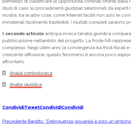
permesso di classificare le opportunità criminali offerte dalla re
studi di caso su procedimenti giudiziari selezionati da esperti n
mostra, tra le altre cose, come Internet faciliti non solo le con
immateriali facilmente trasferibili. I risultati completi saranno
Il
secondo articolo
anticipa invece l’analisi giuridica compara
pubblicazione nell’ambito del progetto. La frode IVA rapprese
complesso. Negli ultimi anni, la convergenza tra frodi fiscal
crescente diffusione, questo fenomeno è ancora poco esplorat
affrontarlo.
Analisi criminologica
Analisi giuridica
Condividi
Tweet
Condividi
Condividi
Precedente
Baratto: “Delinquenza giovanile è solo un sintomo