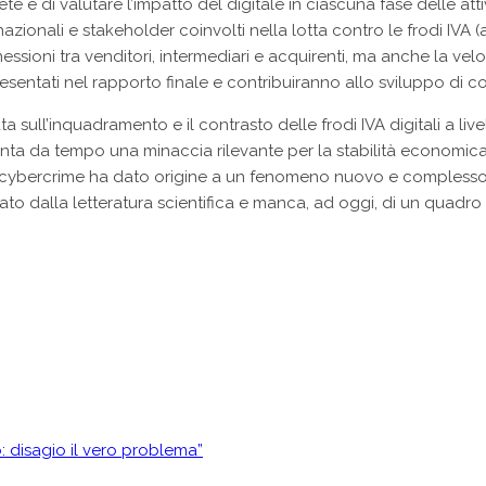
te e di valutare l’impatto del digitale in ciascuna fase delle attiv
azionali e stakeholder coinvolti nella lotta contro le frodi IVA (a
nessioni tra venditori, intermediari e acquirenti, ma anche la vel
 presentati nel rapporto finale e contribuiranno allo sviluppo di co
ta sull’inquadramento e il contrasto delle frodi IVA digitali a liv
nta da tempo una minaccia rilevante per la stabilità economica
i e cybercrime ha dato origine a un fenomeno nuovo e complesso
o dalla letteratura scientifica e manca, ad oggi, di un quadro 
: disagio il vero problema”